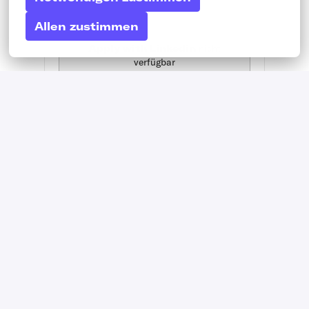
Allen zustimmen
Apply with Linkedin
nicht
verfügbar
Cookies aktualisieren
Apply with Indeed
nicht verfügbar
Cookies aktualisieren
Bewerben mit XING
Mit WhatsApp bewerben
Job teilen