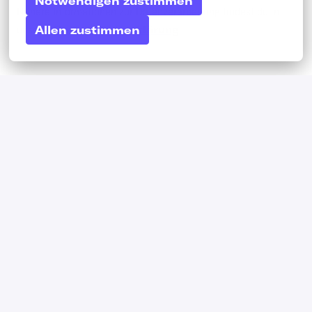
Notwendigen zustimmen
Nähere Informationen zur Datenverarbeitung findest du in
Allen zustimmen
unserer
Datenschutzerklärung
.
Berlin
,
Berlin
,
Deutschland
Bewerben
Mit WhatsApp bewerben
oder
Apply with Linkedin
nicht