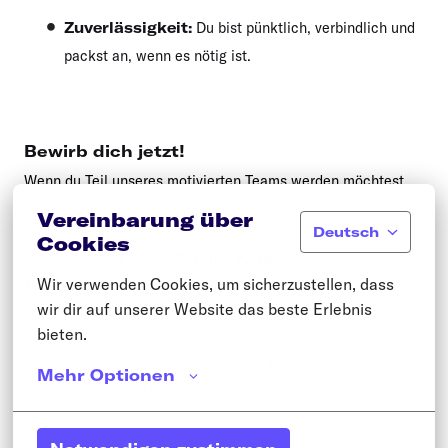
Zuverlässigkeit:
Du bist pünktlich, verbindlich und
packst an, wenn es nötig ist.
Bewirb dich jetzt!
Wenn du Teil unseres motivierten Teams werden möchtest,
bewirb dich jetzt für eine Ausbildung als Servicefachkraft für
Vereinbarung über
Deutsch
Dialogmarketing (m/w/d). Deine Fragen zur Stelle
Cookies
beantwortet dir gerne
Melanie Kohl
unter der
Wir verwenden Cookies, um sicherzustellen, dass 
Telefonnummer
+49 15174247142
.
wir dir auf unserer Website das beste Erlebnis 
bieten.
Bitte beachte, dass wir ausschließlich Bewerbungen über
unser Online-Portal berücksichtigen. Bewerbungen per Post
Mehr Optionen
oder Email werden nicht berücksichtigt und entsorgt bzw.
gelöscht.