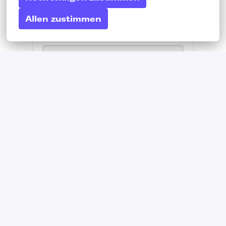
oder
Allen zustimmen
Apply with Linkedin
nicht
verfügbar
Cookies aktualisieren
Apply with Indeed
nicht verfügbar
Cookies aktualisieren
Bewerben mit XING
Mit WhatsApp bewerben
Job teilen