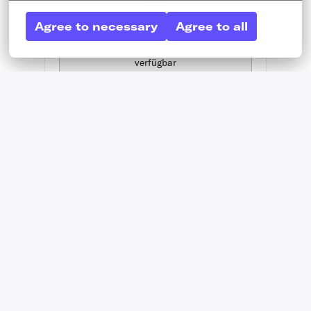
Agree to necessary
Agree to all
Apply with Linkedin
nicht
verfügbar
Cookies aktualisieren
Apply with Indeed
nicht verfügbar
Cookies aktualisieren
Bewerben mit XING
Mit WhatsApp bewerben
Job teilen