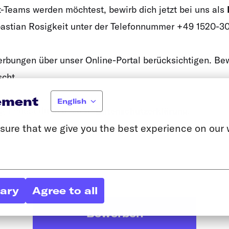
-Teams werden möchtest, bewirb dich jetzt bei uns als
ebastian Rosigkeit unter der Telefonnummer +49 1520-3
werbungen über unser Online-Portal berücksichtigen. B
scht.
ement
English
g findest du in unserer
.
Datenschutzerklärung
sure that we give you the best experience on our 
sary
Agree to all
Bewerben