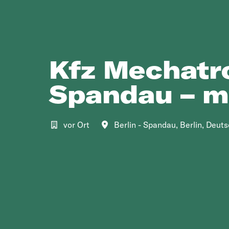
Kfz Mechatro
Spandau – m
vor Ort
Berlin - Spandau
,
Berlin
,
Deuts