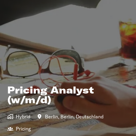
Pricing Analyst
(w/m/d)
Hybrid
Berlin
,
Berlin
,
Deutschland
Pricing